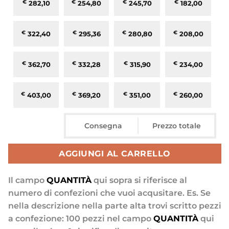
€
282,10
€
254,80
€
245,70
€
182,00
€
322,40
€
295,36
€
280,80
€
208,00
€
362,70
€
332,28
€
315,90
€
234,00
€
403,00
€
369,20
€
351,00
€
260,00
Consegna
Prezzo totale
AGGIUNGI AL CARRELLO
Il campo
QUANTITÀ
qui sopra si riferisce al
numero di confezioni che vuoi acqusitare. Es. Se
nella descrizione nella parte alta trovi scritto pezzi
a confezione: 100 pezzi nel campo
QUANTITÀ
qui