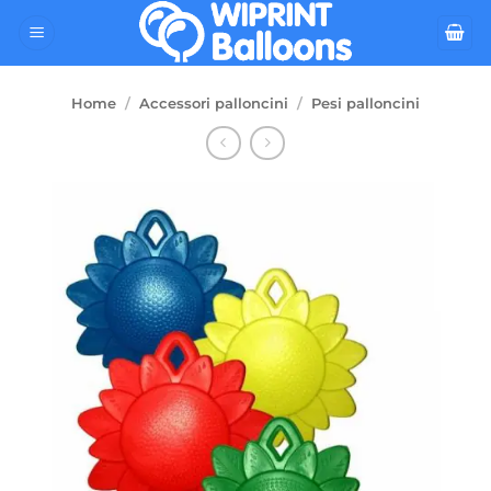
Salta
ai
contenuti
Home
/
Accessori palloncini
/
Pesi palloncini