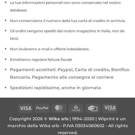
Le tue informazioni personali non sono conservate nel nostro
database.
Non conserviamo il numero della tua carta di credito in archivio.
Gli ordini vengono spediti dal nostro magazzino in Italia, non da
terzi.
Non invieremo e-mail o offerte indesiderate.
Emettiamo regolare fattura fiscale
Pagamenti accettati: Paypal, Carta di credito, Bonifico
Bancario, Pagamento alla consegna al corriere
Spedizioni rapidissime, anche in giornata
Visa
PayPal
MasterCard
CartaSi
Credit
Visa
Card
Electron
Copyright 2026 ©
Wika srls
| 1994–2020 | Wiprint è un
marchio della Wika srls - P.IVA 03034060602 - All rights
reserved.