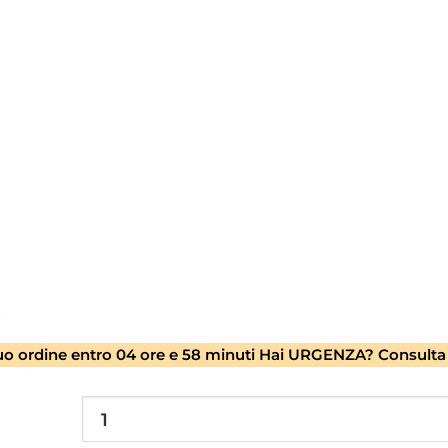
ﾠ
o
tuo ordine entro
04 ore e 58 minuti
Hai URGENZA? Consulta le