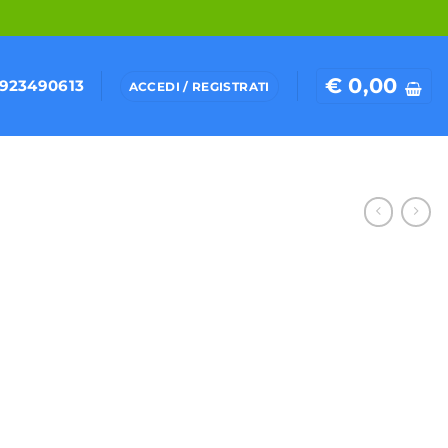
€
0,00
923490613
ACCEDI / REGISTRATI