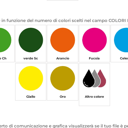
re è in funzione del numero di colori scelti nel campo COLOR
e Ch
verde Sc
Arancio
Fucsia
Cele
Giallo
Oro
Altro colore
esperto di comunicazione e grafica visualizzerà se il tuo file