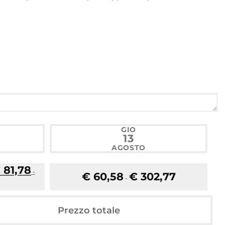
GIO
13
AGOSTO
€
81,78
-
F
€
60,58
€
302,77
-
a
s
c
i
Prezzo totale
a
d