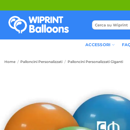
Salta
ai
contenuti
Cerca:
PALLONCINI PERSONALIZZATI
ACCESSORI
FA
Home
/
Palloncini Personalizzati
/
Palloncini Personalizzati Giganti