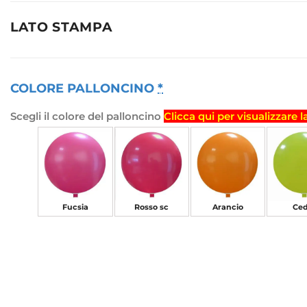
LATO STAMPA
COLORE PALLONCINO
*
Scegli il colore del palloncino
Clicca qui per visualizzare l
Fucsia
Rosso sc
Arancio
Ced