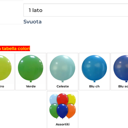
Svuota
a tabella colori
ro
Verde
Celeste
Blu ch
Blu s
Assortiti