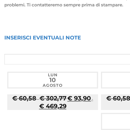
problemi. Ti contatteremo sempre prima di stampare.
INSERISCI EVENTUALI NOTE
LUN
10
AGOSTO
F
I
€
60,58
€
302,77
€
93,90
€
60,5
-
-
a
l
F
I
€
469,29
s
p
a
l
c
r
s
p
i
e
c
r
a
z
i
e
d
z
a
z
i
o