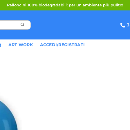
Palloncini 100% biodegradabili: per un ambiente più pulito!
3
Q
ART WORK
ACCEDI/REGISTRATI